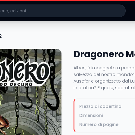
2
Dragonero M
Alben, è impegnato a prepara
salvezza del nostro mondo”!
Ausofer e organizzato dal Lu
in pratica? E quale, soprattu
Prezzo di copertina
Dimensioni
Numero di pagine