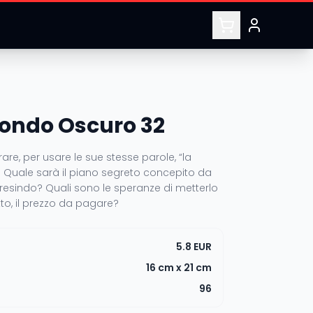
ondo Oscuro 32
re, per usare le sue stesse parole, “la
 Quale sarà il piano segreto concepito da
resindo? Quali sono le speranze di metterlo
tto, il prezzo da pagare?
5.8 EUR
16 cm x 21 cm
96